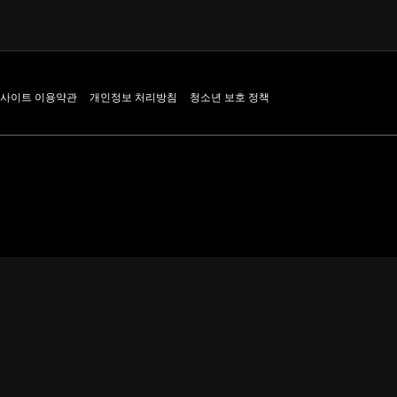
사이트 이용약관
개인정보 처리방침
청소년 보호 정책
환불신청
상호 : (주)팀퀘스트 대표 : 배성호 통신판매업 신고
사업자등록번호 : 438-86-01324 개인정보 책임자 : 남선영 
Copyright ⓒ Teamquest Corp. All rights reserved.
무료게임, 온라인 웹게임 포털, 웹게임, 게임, 온라인게임, pc게임, 무료온라인게임, 온라인게임순위, 웹게임rpg, 웹게임 순위, 게임, 플래시게임, 게임추천, pc게임랭킹, 게임순위, 온라인게임순위, rpg, 온라인게임, mmorpg, pc게임, 웹게임, pc게임순위, rpg게임, rpg게임순위, pc게임추천, game, 플레시게임, 웹게임순위, 웹게임추천